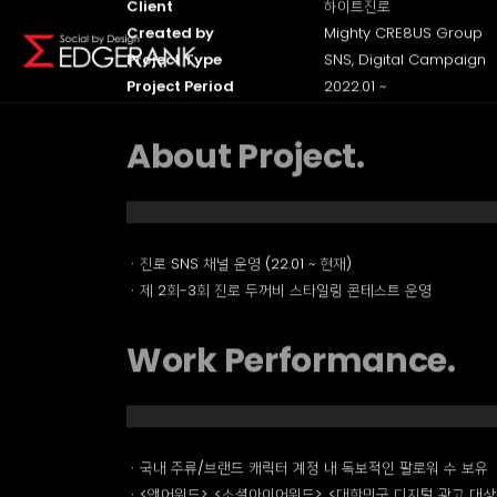
project info.
Project Name
진로 디지털 마케팅
Client
하이트진로
Created by
Mighty CRE8US Group
Project Type
SNS, Digital Campaign
Project Period
2022.01 ~
About Project.